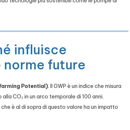
ndo tecnologie più sostenibili come le pompe di
é influisce
le norme future
arming Potential)
. Il GWP è un indice che misura
o alla CO₂ in un arco temporale di 100 anni.
ò che è al di sopra di questo valore ha un impatto