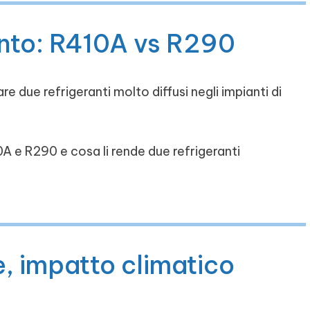
onto: R410A vs R290
re due refrigeranti molto diffusi negli impianti di
0A e R290 e cosa li rende due refrigeranti
, impatto climatico