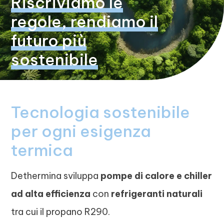
Riscriviamo le
regole, rendiamo il
futuro più
sostenibile
Tecnologia sostenibile
per ogni esigenza
termica
Dethermina sviluppa
pompe di calore e chiller
ad alta efficienza
con
refrigeranti naturali
tra cui il propano R290.