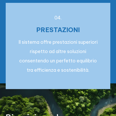
04.
PRESTAZIONI
Il sistema offre prestazioni superiori
rispetto ad altre soluzioni
consentendo un perfetto equilibrio
tra efficienza e sostenibilità.