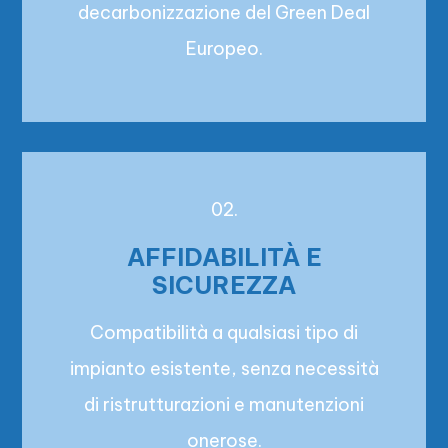
decarbonizzazione del Green Deal
Europeo.
02.
AFFIDABILITÀ E
SICUREZZA
Compatibilità a qualsiasi tipo di
impianto esistente, senza necessità
di ristrutturazioni e manutenzioni
onerose.